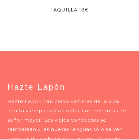
TAQUILLA 18€
Hazte Lapón
Hazte Lapón han caído víctimas de la vida
adulta y empiezan a contar con hechuras de
señor mayor. Los viejos conceptos se
tambalean y las nuevas lenguas sólo se ven
capaces de balbucearlas; no ven otra salida